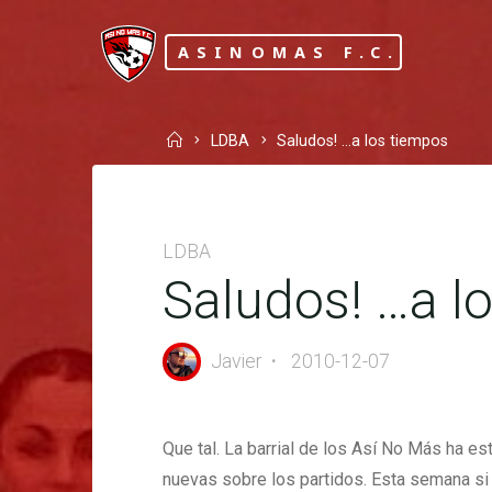
Skip
to
ASINOMAS F.C.
content
Home
LDBA
Saludos! …a los tiempos
LDBA
Saludos! …a l
Javier
2010-12-07
Que tal. La barrial de los Así No Más ha e
nuevas sobre los partidos. Esta semana si 