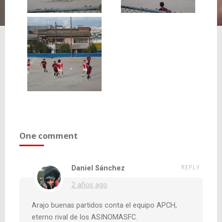
One comment
REPLY
Daniel Sánchez
2 años ago
Arajo buenas partidos conta el equipo APCH,
eterno rival de los ASINOMASFC.