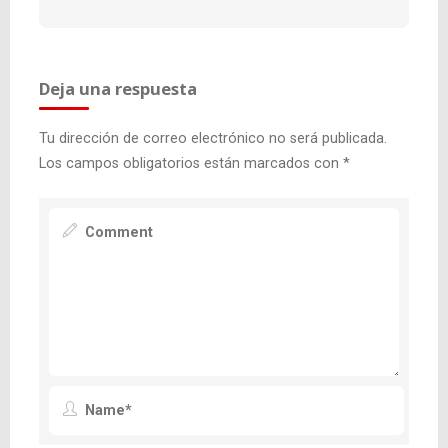
Deja una respuesta
Tu dirección de correo electrónico no será publicada.
Los campos obligatorios están marcados con
*