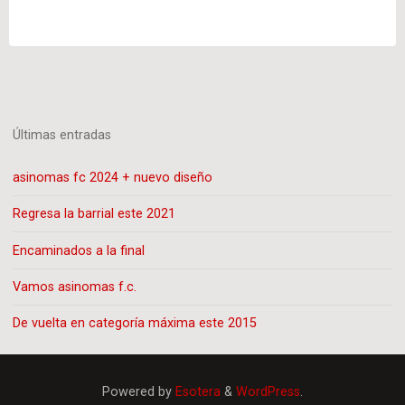
Posts
Así
No
pagination
Más
F.C."
Últimas entradas
asinomas fc 2024 + nuevo diseño
Regresa la barrial este 2021
Encaminados a la final
Vamos asinomas f.c.
De vuelta en categoría máxima este 2015
Powered by
Esotera
&
WordPress
.