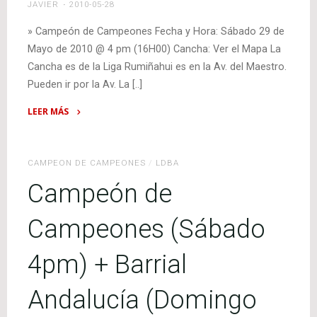
JAVIER
2010-05-28
» Campeón de Campeones Fecha y Hora: Sábado 29 de
Mayo de 2010 @ 4 pm (16H00) Cancha: Ver el Mapa La
Cancha es de la Liga Rumiñahui es en la Av. del Maestro.
Pueden ir por la Av. La [..]
LEER MÁS
"Fecha,
hora
y
CAMPEON DE CAMPEONES
/
LDBA
cancha
Campeón de
de
Campeón
Campeones (Sábado
de
Campeones
4pm) + Barrial
y
Barrial
Andalucía (Domingo
Andalucía"