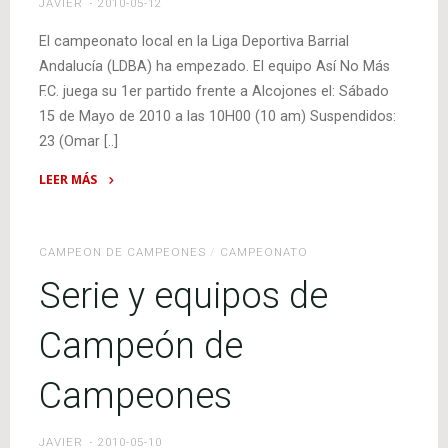
JAVIER
2010-05-12
+
Fotos
El campeonato local en la Liga Deportiva Barrial
de
Andalucía (LDBA) ha empezado. El equipo Así No Más
Campeón
F.C. juega su 1er partido frente a Alcojones el: Sábado
de
15 de Mayo de 2010 a las 10H00 (10 am) Suspendidos:
Campeones"
23 (Omar [..]
LEER MÁS
"Campeonato
LDBA
–
CAMPEON DE CAMPEONES
/
CAMPEONATO
Fecha
Serie y equipos de
1"
Campeón de
Campeones
JAVIER
2010-05-10