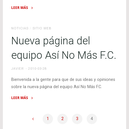
LEER MÁS
"Copa
por
el
NOTICIAS
/
SITIO WEB
Vicecampeonato
Nueva página del
en
el
equipo Así No Más F.C.
Apertura
2009-
JAVIER
2010-03-28
2010"
Bienvenida a la gente para que de sus ideas y opiniones
sobre la nueva página del equipo Así No Más F.C.
LEER MÁS
"Nueva
página
del
1
2
3
4
equipo