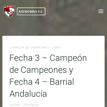
Skip
to
ASINOMAS F.C.
content
CAMPEON DE CAMPEONES
/
LDBA
Fecha 3 – Campeón
de Campeones y
Fecha 4 – Barrial
Andalucía
JAVIER
2010-06-04