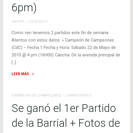
6pm)
JAVIER
2010-05-21
Como ven tenemos 2 partidos este fin de semana.
Atentos con estos datos. » Campeón de Campeones
(CdC) – Fecha 1 Fecha y Hora: Sábado 22 de Mayo de
2010 @ 4 pm (16H00) Cancha: De la avenida principal de
[..]
LEER MÁS
"Campeón
de
Campeones
CAMPEON DE CAMPEONES
/
CAMPEONATO
(Sábado
Se ganó el 1er Partido
4pm)
+
de la Barrial + Fotos de
Barrial
Andalucía