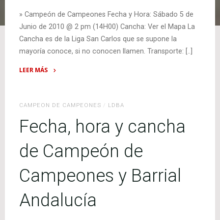
» Campeón de Campeones Fecha y Hora: Sábado 5 de
Junio de 2010 @ 2 pm (14H00) Cancha: Ver el Mapa La
Cancha es de la Liga San Carlos que se supone la
mayoría conoce, si no conocen llamen. Transporte: [..]
LEER MÁS
"Fecha
3
–
CAMPEON DE CAMPEONES
/
LDBA
Campeón
Fecha, hora y cancha
de
Campeones
de Campeón de
y
Fecha
Campeones y Barrial
4
–
Andalucía
Barrial
Andalucía"