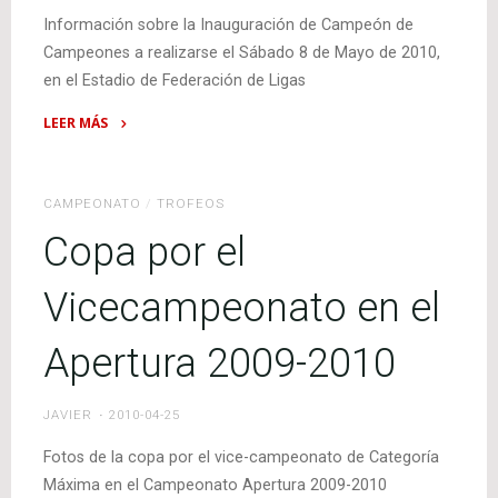
Información sobre la Inauguración de Campeón de
Campeones a realizarse el Sábado 8 de Mayo de 2010,
en el Estadio de Federación de Ligas
LEER MÁS
"Inauguración
de
Campeón
CAMPEONATO
/
TROFEOS
de
Copa por el
Campeones
–
Vicecampeonato en el
Sábado
8
Apertura 2009-2010
de
Mayo"
JAVIER
2010-04-25
Fotos de la copa por el vice-campeonato de Categoría
Máxima en el Campeonato Apertura 2009-2010