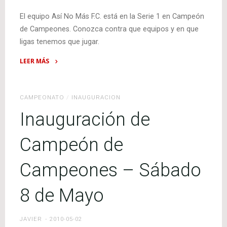
El equipo Así No Más F.C. está en la Serie 1 en Campeón
de Campeones. Conozca contra que equipos y en que
ligas tenemos que jugar.
LEER MÁS
"Serie
y
equipos
CAMPEONATO
/
INAUGURACION
de
Inauguración de
Campeón
de
Campeón de
Campeones"
Campeones – Sábado
8 de Mayo
JAVIER
2010-05-02