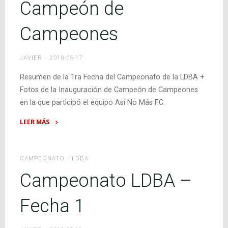
Campeón de
(Domingo
6pm)"
Campeones
JAVIER
2010-05-17
Resumen de la 1ra Fecha del Campeonato de la LDBA +
Fotos de la Inauguración de Campeón de Campeones
en la que participó el equipo Así No Más F.C.
LEER MÁS
"Se
ganó
el
CAMPEONATO
/
LDBA
1er
Campeonato LDBA –
Partido
de
Fecha 1
la
Barrial