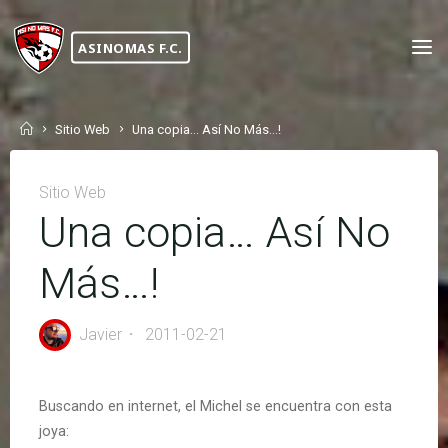
Skip
to
ASINOMAS F.C.
content
Home
Sitio Web
Una copia… Así No Más…!
Sitio Web
Una copia… Así No
Más…!
Javier
2011-02-21
Buscando en internet, el Michel se encuentra con esta
joya: