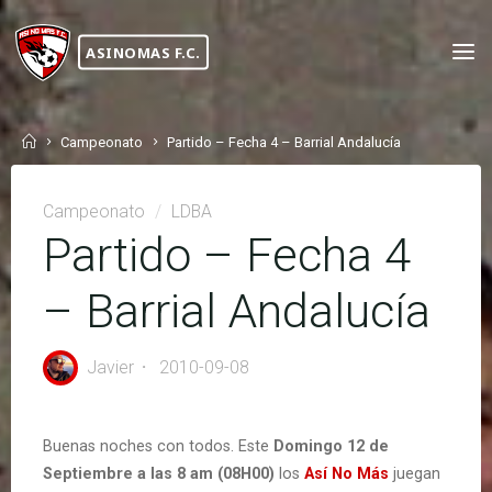
Skip
to
ASINOMAS F.C.
content
Home
Campeonato
Partido – Fecha 4 – Barrial Andalucía
Campeonato
/
LDBA
Partido – Fecha 4
– Barrial Andalucía
Javier
2010-09-08
Buenas noches con todos. Este
Domingo 12 de
Septiembre a las 8 am (08H00)
los
Así No Más
juegan