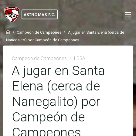
Skip
to
ASINOMAS F.C.
content
Home
Campeon de Campeones
A jugar en Santa Elena (cerca de
Nanegalito) por Campeón de Campeones
Campeon de Campeones
/
LDBA
A jugar en Santa
Elena (cerca de
Nanegalito) por
Campeón de
Campeones